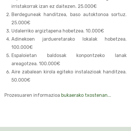
irristakorrak izan ez daitezen. 25.000€
Berdeguneak handitzea, baso autoktonoa sortuz.
25.000€
Udalerriko argiztapena hobetzea. 10.000€
Adinekoen jardueretarako lokalak hobetzea.
100.000€
Espaloietan baldosak konpontzeko lanak
areagotzea. 100.000€
Aire zabalean kirola egiteko instalazioak handitzea.
50.000€
Prozesuaren informazioa
bukaerako txostenan...