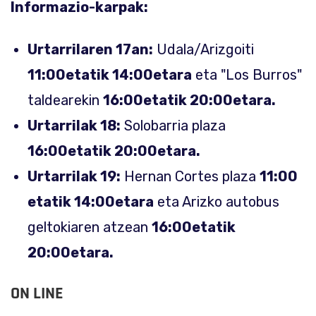
Informazio-karpak:
Urtarrilaren 17an:
Udala/Arizgoiti
11:00etatik 14:00etara
eta "Los Burros"
taldearekin
16:00etatik 20:00etara.
Urtarrilak 18:
Solobarria plaza
16:00etatik 20:00etara.
Urtarrilak 19:
Hernan Cortes plaza
11:00
etatik 14:00etara
eta Arizko autobus
geltokiaren atzean
16:00etatik
20:00etara.
ON LINE