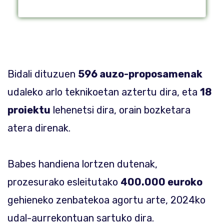
Bidali dituzuen
596 auzo-proposamenak
udaleko arlo teknikoetan aztertu dira, eta
18
proiektu
lehenetsi dira, orain bozketara
atera direnak.
Babes handiena lortzen dutenak,
prozesurako esleitutako
400.000 euroko
gehieneko zenbatekoa agortu arte, 2024ko
udal-aurrekontuan sartuko dira.