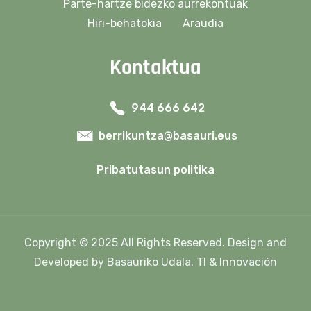
Parte-hartze bidezko aurrekontuak
Hiri-behatokia
Araudia
Kontaktua
944 666 642
berrikuntza@basauri.eus
Pribatutasun politika
Copyright © 2025 All Rights Reserved. Design and
Developed by Basauriko Udala. TI & Innovación