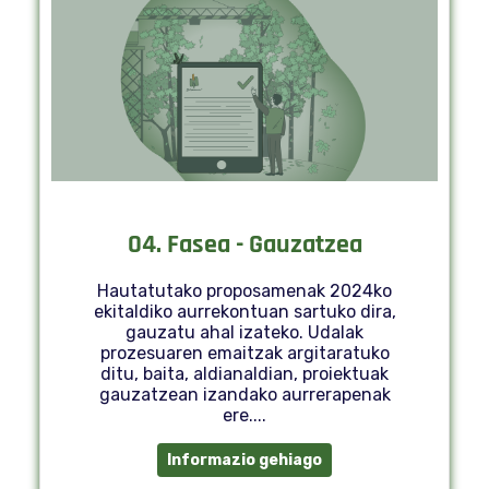
04. Fasea - Gauzatzea
Hautatutako proposamenak 2024ko
ekitaldiko aurrekontuan sartuko dira,
gauzatu ahal izateko. Udalak
prozesuaren emaitzak argitaratuko
ditu, baita, aldianaldian, proiektuak
gauzatzean izandako aurrerapenak
ere....
Informazio gehiago