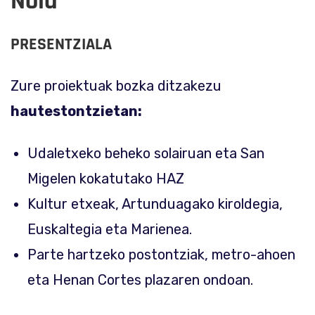
Nola
PRESENTZIALA
Zure proiektuak bozka ditzakezu
hautestontzietan:
Udaletxeko beheko solairuan eta San
Migelen kokatutako HAZ
Kultur etxeak, Artunduagako kiroldegia,
Euskaltegia eta Marienea.
Parte hartzeko postontziak, metro-ahoen
eta Henan Cortes plazaren ondoan.