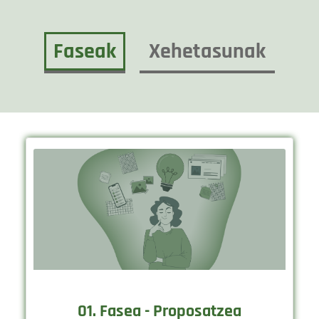
Faseak
Xehetasunak
01. Fasea - Proposatzea