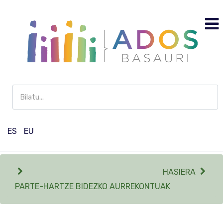
Buscar
en
Participación
ES
EU
HASIERA
PARTE-HARTZE BIDEZKO AURREKONTUAK