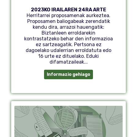
2023KO IRAILAREN 24RA ARTE
Herritarrei proposamenak aurkeztea.
Proposamen baliogabeak zerendatik
kendu dira, arrazoi hauengatik:
Biztanleen erroldarekin
kontrastatzeko behar den informazioa
ez sartzeagatik. Pertsona ez
dagoelako udalerrian erroldatuta edo
16 urte ez dituelako. Eduki
difamatzaileak...
Informazio gehiago