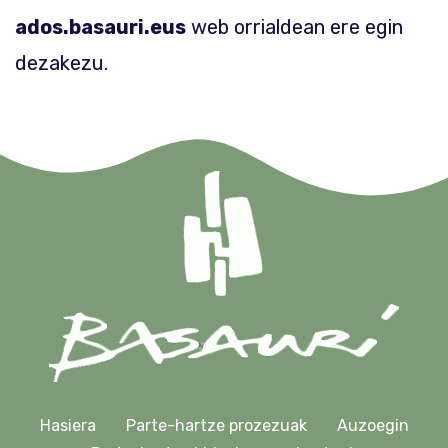
ados.basauri.eus
web orrialdean ere egin
dezakezu.
Hasiera
Parte-hartze prozezuak
Auzoegin