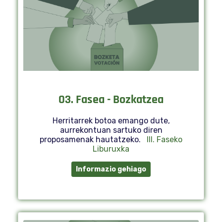
03. Fasea - Bozkatzea
Herritarrek botoa emango dute,
aurrekontuan sartuko diren
proposamenak hautatzeko.
III. Faseko
Liburuxka
Informazio gehiago