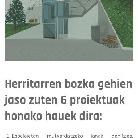
Herritarren bozka gehien
jaso zuten 6 proiektuak
honako hauek dira:
Espaloietan mutxardatzeko lanak gehitzea,