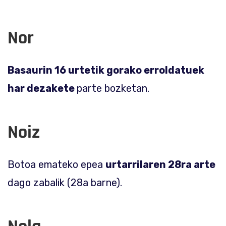
Nor
Basaurin 16 urtetik gorako erroldatuek
har dezakete
parte bozketan.
Noiz
Botoa emateko epea
urtarrilaren 28ra arte
dago zabalik (28a barne).