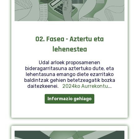
02. Fasea - Aztertu eta
lehenestea
Udal arloek proposamenen
bideragarritasuna aztertuko dute, eta
lehentasuna emango diete ezarritako
baldintzak gehien betetzeagatik bozka
daitezkeenei.
2024ko Aurrekontu
...
Informazio gehiago