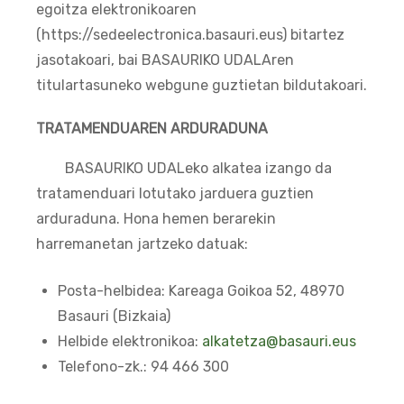
egoitza elektronikoaren
(https://sedeelectronica.basauri.eus) bitartez
jasotakoari, bai BASAURIKO UDALAren
titulartasuneko webgune guztietan bildutakoari.
TRATAMENDUAREN ARDURADUNA
BASAURIKO UDALeko alkatea izango da
tratamenduari lotutako jarduera guztien
arduraduna. Hona hemen berarekin
harremanetan jartzeko datuak:
Posta-helbidea: Kareaga Goikoa 52, 48970
Basauri (Bizkaia)
Helbide elektronikoa:
alkatetza@basauri.eus
Telefono-zk.: 94 466 300