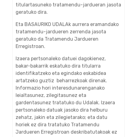
titulartasuneko tratamendu-jardueran jasota
geratuko dira.
Eta BASAURIKO UDALAk aurrera eramandako
tratamendu-jardueren zerrenda jasota
geratuko da Tratamendu Jardueren
Erregistroan.
Izaera pertsonaleko datuei dagokienez,
bakar-bakarrik eskatuko dira titularra
identifikatzeko eta egindako eskabidea
artatzeko guztiz beharrezkoak direnak.
Informazio hori interesdunarenganako
leialtasunez, zilegitasunez eta
gardentasunez tratatuko du Udalak. Izaera
pertsonaleko datuak jasoko dira helburu
zehatz, jakin eta zilegietarako; eta datu
horiek ez dira tratatuko Tratamendu
Jardueren Erregistroan deskribatutakoak ez