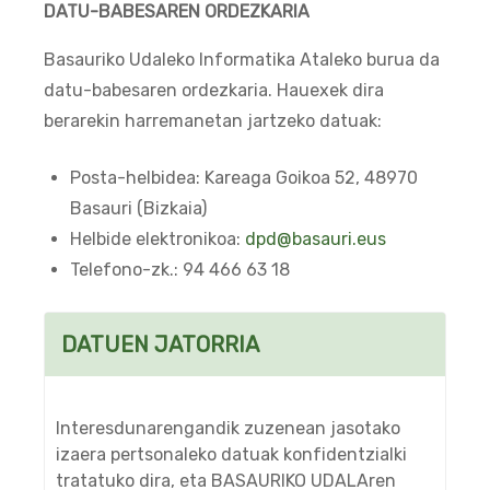
DATU-BABESAREN ORDEZKARIA
Basauriko Udaleko Informatika Ataleko burua da
datu-babesaren ordezkaria. Hauexek dira
berarekin harremanetan jartzeko datuak:
Posta-helbidea: Kareaga Goikoa 52, 48970
Basauri (Bizkaia)
Helbide elektronikoa:
dpd@basauri.eus
Telefono-zk.: 94 466 63 18
DATUEN JATORRIA
Interesdunarengandik zuzenean jasotako
izaera pertsonaleko datuak konfidentzialki
tratatuko dira, eta BASAURIKO UDALAren