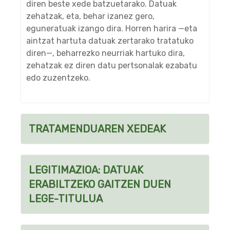
diren beste xede batzuetarako. Datuak
zehatzak, eta, behar izanez gero,
eguneratuak izango dira. Horren harira —eta
aintzat hartuta datuak zertarako tratatuko
diren—, beharrezko neurriak hartuko dira,
zehatzak ez diren datu pertsonalak ezabatu
edo zuzentzeko.
TRATAMENDUAREN XEDEAK
LEGITIMAZIOA: DATUAK
ERABILTZEKO GAITZEN DUEN
LEGE-TITULUA