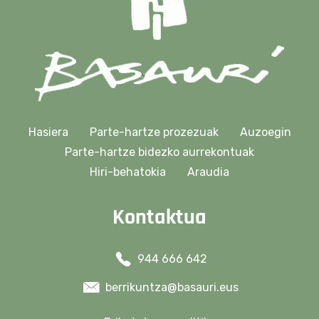
Hasiera
Parte-hartze prozezuak
Auzoegin
Parte-hartze bidezko aurrekontuak
Hiri-behatokia
Araudia
Kontaktua
944 666 642
berrikuntza@basauri.eus