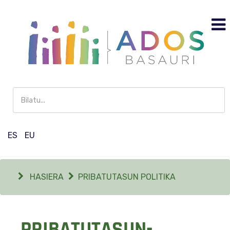
Buscar
en
Participación
ES
EU
HASIERA
PRIBATUTASUN POLITIKA
PRIBATUTASUN-