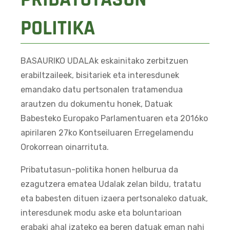
POLITIKA
BASAURIKO UDALAk eskainitako zerbitzuen
erabiltzaileek, bisitariek eta interesdunek
emandako datu pertsonalen tratamendua
arautzen du dokumentu honek, Datuak
Babesteko Europako Parlamentuaren eta 2016ko
apirilaren 27ko Kontseiluaren Erregelamendu
Orokorrean oinarrituta.
Pribatutasun-politika honen helburua da
ezagutzera ematea Udalak zelan bildu, tratatu
eta babesten dituen izaera pertsonaleko datuak,
interesdunek modu aske eta boluntarioan
erabaki ahal izateko ea beren datuak eman nahi