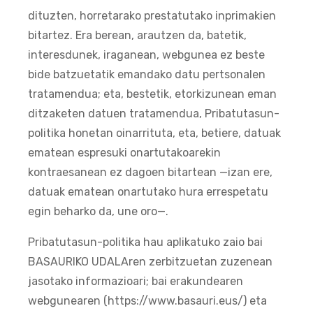
dituzten, horretarako prestatutako inprimakien
bitartez. Era berean, arautzen da, batetik,
interesdunek, iraganean, webgunea ez beste
bide batzuetatik emandako datu pertsonalen
tratamendua; eta, bestetik, etorkizunean eman
ditzaketen datuen tratamendua, Pribatutasun-
politika honetan oinarrituta, eta, betiere, datuak
ematean espresuki onartutakoarekin
kontraesanean ez dagoen bitartean —izan ere,
datuak ematean onartutako hura errespetatu
egin beharko da, une oro—.
Pribatutasun-politika hau aplikatuko zaio bai
BASAURIKO UDALAren zerbitzuetan zuzenean
jasotako informazioari; bai erakundearen
webgunearen (https://www.basauri.eus/) eta