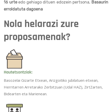
16 urte
edo gehiago dituen edozein pertsona,
Basaurin
erroldatuta dagoena
Nola helarazi zure
proposamenak?
Hautetsontziak:
Basozelai Gizarte Etxean, Arizgoitiko jubilatuen etxean,
Herritarren Arretarako Zerbitzuan (Udal HAZ), ZirtZarten,
Bidearten eta Marienean.