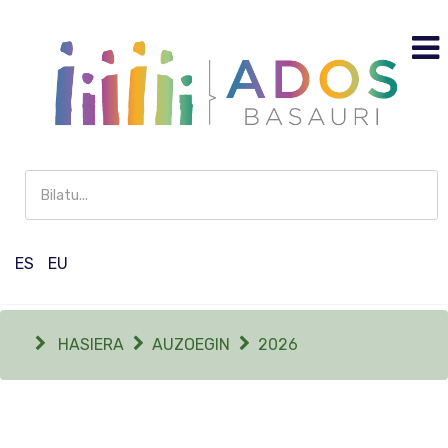
Buscar
en
Participación
ES
EU
HASIERA
AUZOEGIN
2026