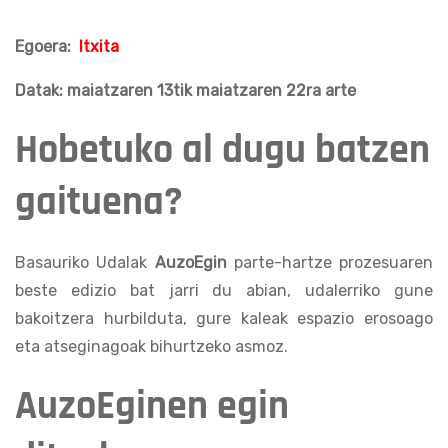
Egoera:
Itxita
Datak: maiatzaren 13tik maiatzaren 22ra arte
Hobetuko al dugu batzen
gaituena?
Basauriko Udalak
AuzoEgin
parte-hartze prozesuaren
beste edizio bat jarri du abian, udalerriko gune
bakoitzera hurbilduta, gure kaleak espazio erosoago
eta atseginagoak bihurtzeko asmoz.
AuzoEginen egin