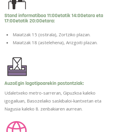
Stand informatiboa 11:00etatik 14:00etara eta
17:00etatik 20:00etara:
Maiatzak 15 (ostirala), Zortziko plazan.
Maiatzak 18 (astelehena), Arizgoiti plazan.
AuzoEgin logotipoarekin postontziak:
Udaletxeko metro-sarreran, Gipuzkoa kaleko
igogailuan, Basozelaiko saskibaloi-kantxetan eta
Nagusia kaleko 8. zenbakiaren aurrean.