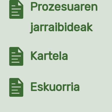
Prozesuaren
jarraibideak
Kartela
Eskuorria