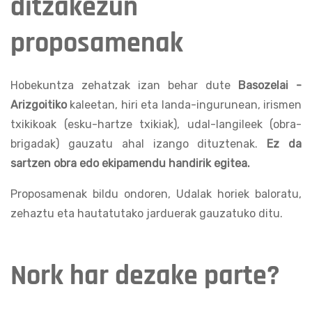
ditzakezun
proposamenak
Hobekuntza zehatzak izan behar dute
Basozelai -
Arizgoitiko
kaleetan, hiri eta landa-ingurunean, irismen
txikikoak (esku-hartze txikiak), udal-langileek (obra-
brigadak) gauzatu ahal izango dituztenak.
Ez da
sartzen obra edo ekipamendu handirik egitea.
Proposamenak bildu ondoren, Udalak horiek baloratu,
zehaztu eta hautatutako jarduerak gauzatuko ditu.
Nork har dezake parte?