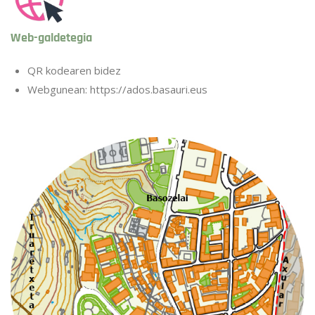
Web-galdetegia
QR kodearen bidez
Webgunean:
https://ados.basauri.eus