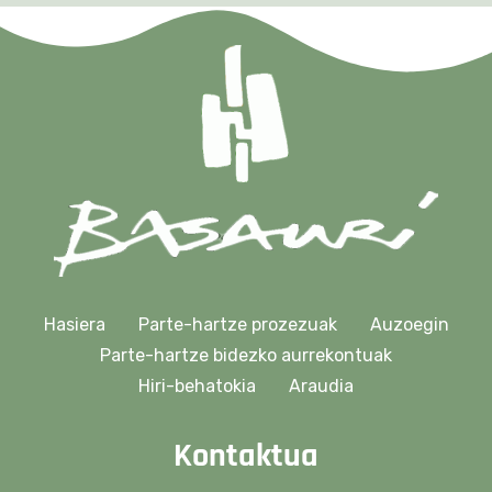
Hasiera
Parte-hartze prozezuak
Auzoegin
Parte-hartze bidezko aurrekontuak
Hiri-behatokia
Araudia
Kontaktua