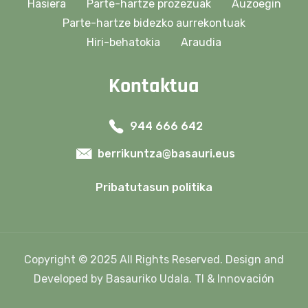
Hasiera
Parte-hartze prozezuak
Auzoegin
Parte-hartze bidezko aurrekontuak
Hiri-behatokia
Araudia
Kontaktua
944 666 642
berrikuntza@basauri.eus
Pribatutasun politika
Copyright © 2025 All Rights Reserved. Design and
Developed by Basauriko Udala. TI & Innovación