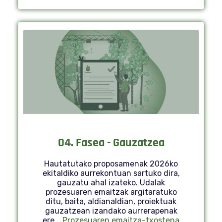
04. Fasea - Gauzatzea
Hautatutako proposamenak 2026ko
ekitaldiko aurrekontuan sartuko dira,
gauzatu ahal izateko. Udalak
prozesuaren emaitzak argitaratuko
ditu, baita, aldianaldian, proiektuak
gauzatzean izandako aurrerapenak
ere.
Prozesuaren emaitza-txostena