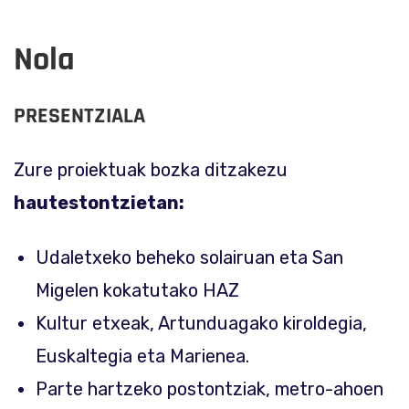
Nola
PRESENTZIALA
Zure proiektuak bozka ditzakezu
hautestontzietan:
Udaletxeko beheko solairuan eta San
Migelen kokatutako HAZ
Kultur etxeak, Artunduagako kiroldegia,
Euskaltegia eta Marienea.
Parte hartzeko postontziak, metro-ahoen