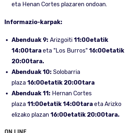
eta Henan Cortes plazaren ondoan.
Informazio-karpak:
Abenduak 9:
Arizgoiti
11:00etatik
14:00tara
eta "Los Burros"
16:00etatik
20:00tara.
Abenduak 10:
Solobarria
plaza
16:00etatik 20:00tara
Abenduak 11:
Hernan Cortes
plaza
11:00etatik 14:00tara
eta Arizko
elizako plazan
16:00etatik 20:00tara.
ON LINE