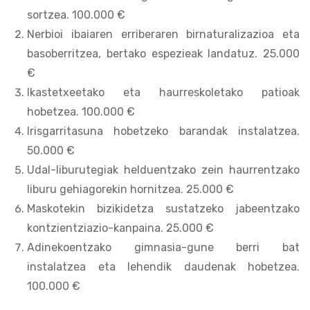
sortzea. 100.000 €
Nerbioi ibaiaren erriberaren birnaturalizazioa eta
basoberritzea, bertako espezieak landatuz. 25.000
€
Ikastetxeetako eta haurreskoletako patioak
hobetzea. 100.000 €
Irisgarritasuna hobetzeko barandak instalatzea.
50.000 €
Udal-liburutegiak helduentzako zein haurrentzako
liburu gehiagorekin hornitzea. 25.000 €
Maskotekin bizikidetza sustatzeko jabeentzako
kontzientziazio-kanpaina. 25.000 €
Adinekoentzako gimnasia-gune berri bat
instalatzea eta lehendik daudenak hobetzea.
100.000 €