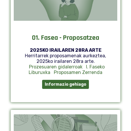
01. Fasea - Proposatzea
2025KO IRAILAREN 28RA ARTE
Herritarrek proposamenak aurkeztea,
2025ko irailaren 28ra arte.
Prozesuaren gidalerroak
I. Faseko
Liburuxka
Proposamen Zerrenda
Informazio gehiago