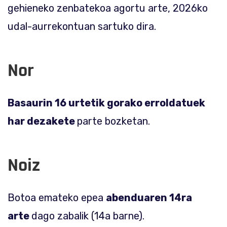
gehieneko zenbatekoa agortu arte, 2026ko
udal-aurrekontuan sartuko dira.
Nor
Basaurin 16 urtetik gorako erroldatuek
har dezakete
parte bozketan.
Noiz
Botoa emateko epea
abenduaren 14ra
arte
dago zabalik (14a barne).