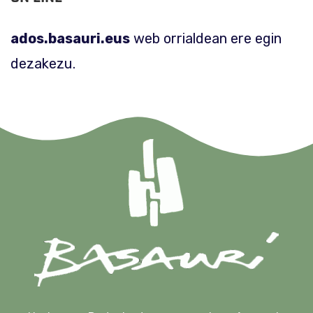
ados.basauri.eus
web orrialdean ere egin
dezakezu.