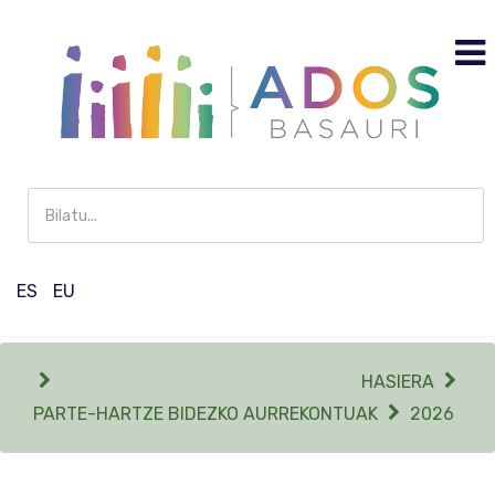
Buscar
en
Participación
ES
EU
HASIERA
PARTE-HARTZE BIDEZKO AURREKONTUAK
2026