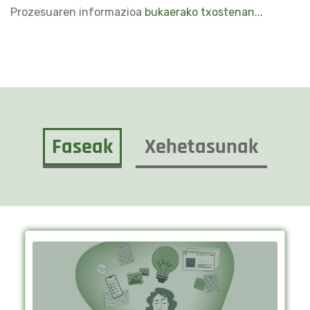
Prozesuaren informazioa
bukaerako txostenan...
Faseak
Xehetasunak