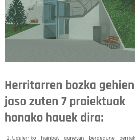
Herritarren bozka gehien
jaso zuten 7 proiektuak
honako hauek dira:
Udalerriko hainbat gunetan berdegune berriak