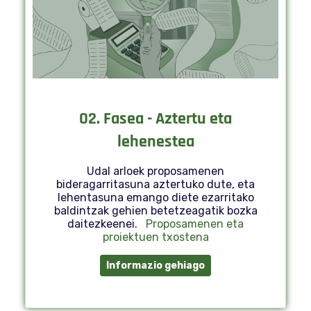
02. Fasea - Aztertu eta
lehenestea
Udal arloek proposamenen
bideragarritasuna aztertuko dute, eta
lehentasuna emango diete ezarritako
baldintzak gehien betetzeagatik bozka
daitezkeenei.
Proposamenen eta
proiektuen txostena
Informazio gehiago