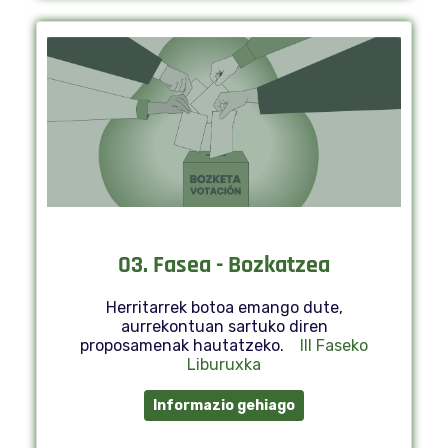
03. Fasea - Bozkatzea
Herritarrek botoa emango dute,
aurrekontuan sartuko diren
proposamenak hautatzeko.
III Faseko
Liburuxka
Informazio gehiago