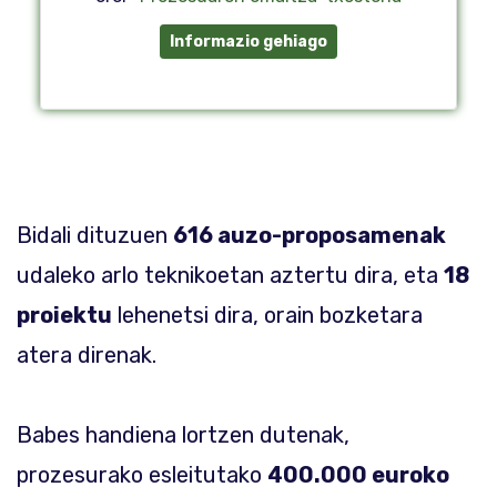
Informazio gehiago
Bidali dituzuen
616 auzo-proposamenak
udaleko arlo teknikoetan aztertu dira, eta
18
proiektu
lehenetsi dira, orain bozketara
atera direnak.
Babes handiena lortzen dutenak,
prozesurako esleitutako
400.000 euroko