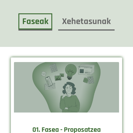
Faseak
Xehetasunak
01. Fasea - Proposatzea