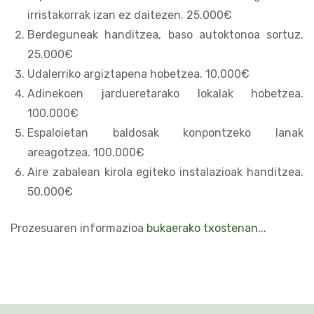
irristakorrak izan ez daitezen. 25.000€
Berdeguneak handitzea, baso autoktonoa sortuz.
25.000€
Udalerriko argiztapena hobetzea. 10.000€
Adinekoen jardueretarako lokalak hobetzea.
100.000€
Espaloietan baldosak konpontzeko lanak
areagotzea. 100.000€
Aire zabalean kirola egiteko instalazioak handitzea.
50.000€
Prozesuaren informazioa
bukaerako txostenan...