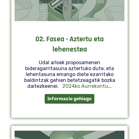
02. Fasea - Aztertu eta
lehenestea
Udal arloek proposamenen
bideragarritasuna aztertuko dute, eta
lehentasuna emango diete ezarritako
baldintzak gehien betetzeagatik bozka
daitezkeenei.
2024ko Aurrekontu
...
Informazio gehiago