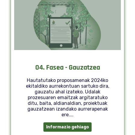
04. Fasea - Gauzatzea
Hautatutako proposamenak 2024ko
ekitaldiko aurrekontuan sartuko dira,
gauzatu ahal izateko. Udalak
prozesuaren emaitzak argitaratuko
ditu, baita, aldianaldian, proiektuak
gauzatzean izandako aurrerapenak
ere....
Informazio gehiago