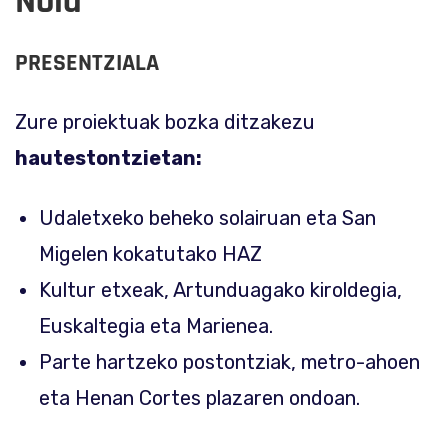
Nola
PRESENTZIALA
Zure proiektuak bozka ditzakezu
hautestontzietan:
Udaletxeko beheko solairuan eta San
Migelen kokatutako HAZ
Kultur etxeak, Artunduagako kiroldegia,
Euskaltegia eta Marienea.
Parte hartzeko postontziak, metro-ahoen
eta Henan Cortes plazaren ondoan.