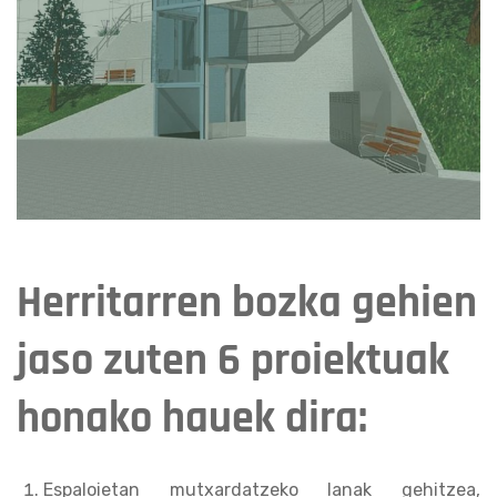
Herritarren bozka gehien
jaso zuten 6 proiektuak
honako hauek dira:
Espaloietan mutxardatzeko lanak gehitzea,