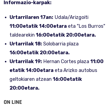
Informazio-karpak:
Urtarrilaren 17an:
Udala/Arizgoiti
11:00etatik 14:00etara
eta "Los Burros"
taldearekin
16:00etatik 20:00etara.
Urtarrilak 18:
Solobarria plaza
16:00etatik 20:00etara.
Urtarrilak 19:
Hernan Cortes plaza
11:00
etatik 14:00etara
eta Arizko autobus
geltokiaren atzean
16:00etatik
20:00etara.
ON LINE