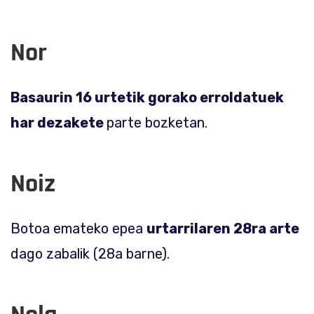
Nor
Basaurin 16 urtetik gorako erroldatuek
har dezakete
parte bozketan.
Noiz
Botoa emateko epea
urtarrilaren 28ra arte
dago zabalik (28a barne).