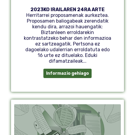
2023KO IRAILAREN 24RA ARTE
Herritarrei proposamenak aurkeztea.
Proposamen baliogabeak zerendatik
kendu dira, arrazoi hauengatik:
Biztanleen erroldarekin
kontrastatzeko behar den informazioa
ez sartzeagatik. Pertsona ez
dagoelako udalerrian erroldatuta edo
16 urte ez dituelako. Eduki
difamatzaileak...
Informazio gehiago