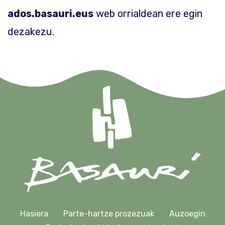
ados.basauri.eus
web orrialdean ere egin
dezakezu.
Hasiera
Parte-hartze prozezuak
Auzoegin