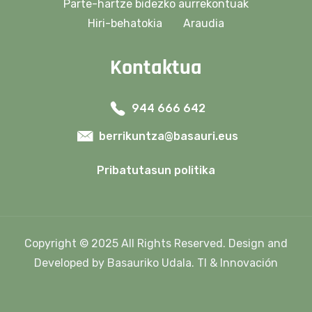
Parte-hartze bidezko aurrekontuak
Hiri-behatokia
Araudia
Kontaktua
944 666 642
berrikuntza@basauri.eus
Pribatutasun politika
Copyright © 2025 All Rights Reserved. Design and
Developed by Basauriko Udala. TI & Innovación