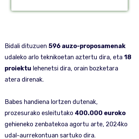
Bidali dituzuen
596 auzo-proposamenak
udaleko arlo teknikoetan aztertu dira, eta
18
proiektu
lehenetsi dira, orain bozketara
atera direnak.
Babes handiena lortzen dutenak,
prozesurako esleitutako
400.000 euroko
gehieneko zenbatekoa agortu arte, 2024ko
udal-aurrekontuan sartuko dira.