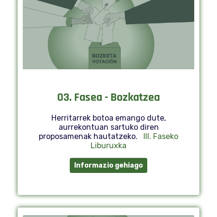
03. Fasea - Bozkatzea
Herritarrek botoa emango dute,
aurrekontuan sartuko diren
proposamenak hautatzeko.
III. Faseko
Liburuxka
Informazio gehiago