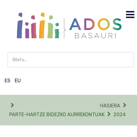
Buscar
en
Participación
ES
EU
HASIERA
PARTE-HARTZE BIDEZKO AURREKONTUAK
2024