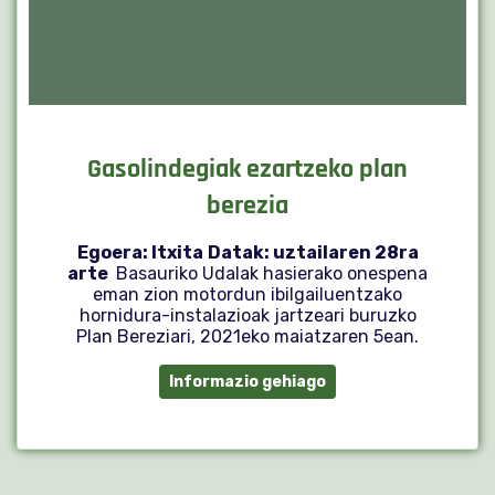
Gasolindegiak ezartzeko plan
berezia
Egoera: Itxita
Datak: uztailaren 28ra
arte
Basauriko Udalak hasierako onespena
eman zion motordun ibilgailuentzako
hornidura-instalazioak jartzeari buruzko
Plan Bereziari, 2021eko maiatzaren 5ean.
Informazio gehiago