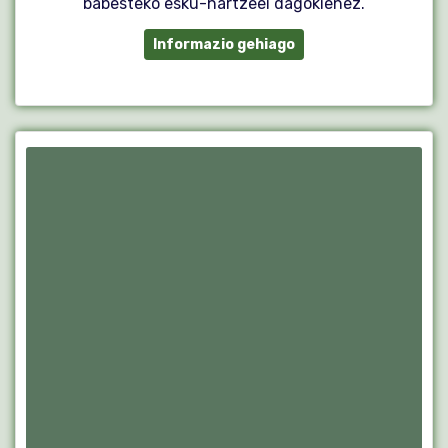
babesteko esku-hartzeei dagokienez.
Informazio gehiago