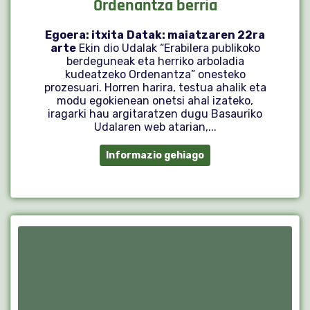
Ordenantza berria
Egoera: itxita
Datak: maiatzaren 22ra
arte
Ekin dio Udalak “Erabilera publikoko
berdeguneak eta herriko arboladia
kudeatzeko Ordenantza” onesteko
prozesuari. Horren harira, testua ahalik eta
modu egokienean onetsi ahal izateko,
iragarki hau argitaratzen dugu Basauriko
Udalaren web atarian,...
Informazio gehiago