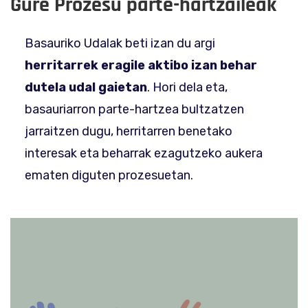
Gure Prozesu parte-hartzaileak
Basauriko Udalak beti izan du argi
herritarrek eragile aktibo izan behar
dutela udal gaietan
. Hori dela eta,
basauriarron parte-hartzea bultzatzen
jarraitzen dugu, herritarren benetako
interesak eta beharrak ezagutzeko aukera
ematen diguten prozesuetan.