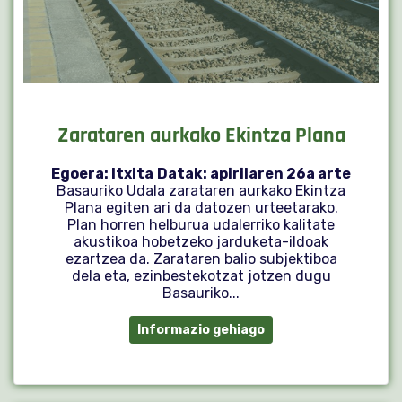
Zarataren aurkako Ekintza Plana
Egoera: Itxita
Datak: apirilaren 26a arte
Basauriko Udala zarataren aurkako Ekintza
Plana egiten ari da datozen urteetarako.
Plan horren helburua udalerriko kalitate
akustikoa hobetzeko jarduketa-ildoak
ezartzea da. Zarataren balio subjektiboa
dela eta, ezinbestekotzat jotzen dugu
Basauriko...
Informazio gehiago