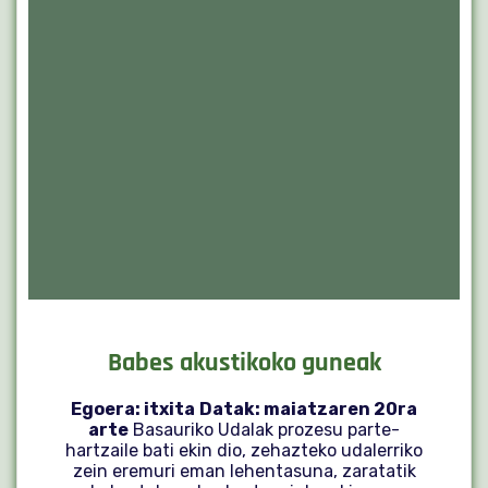
Babes akustikoko guneak
Egoera: itxita
Datak: maiatzaren 20ra
arte
Basauriko Udalak prozesu parte-
hartzaile bati ekin dio, zehazteko udalerriko
zein eremuri eman lehentasuna, zaratatik