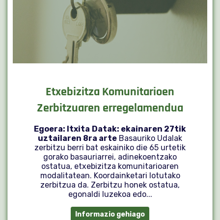
Etxebizitza Komunitarioen
Zerbitzuaren erregelamendua
Egoera: Itxita
Datak: ekainaren 27tik
uztailaren 8ra arte
Basauriko Udalak
zerbitzu berri bat eskainiko die 65 urtetik
gorako basauriarrei, adinekoentzako
ostatua, etxebizitza komunitarioaren
modalitatean. Koordainketari lotutako
zerbitzua da. Zerbitzu honek ostatua,
egonaldi luzekoa edo...
Informazio gehiago