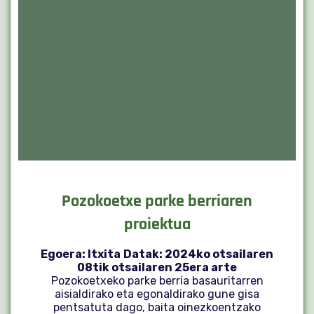
Pozokoetxe parke berriaren
proiektua
Egoera: Itxita
Datak: 2024ko otsailaren
08tik otsailaren 25era arte
Pozokoetxeko parke berria basauritarren
aisialdirako eta egonaldirako gune gisa
pentsatuta dago, baita oinezkoentzako