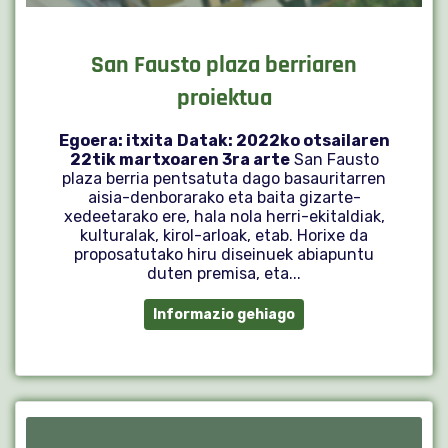
San Fausto plaza berriaren
proiektua
Egoera: itxita
Datak: 2022ko otsailaren
22tik martxoaren 3ra arte
San Fausto
plaza berria pentsatuta dago basauritarren
aisia-denborarako eta baita gizarte-
xedeetarako ere, hala nola herri-ekitaldiak,
kulturalak, kirol-arloak, etab. Horixe da
proposatutako hiru diseinuek abiapuntu
duten premisa, eta...
Informazio gehiago