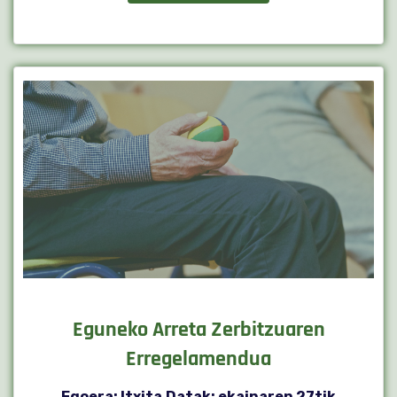
Eguneko Arreta Zerbitzuaren
Erregelamendua
Egoera: Itxita
Datak: ekainaren 27tik