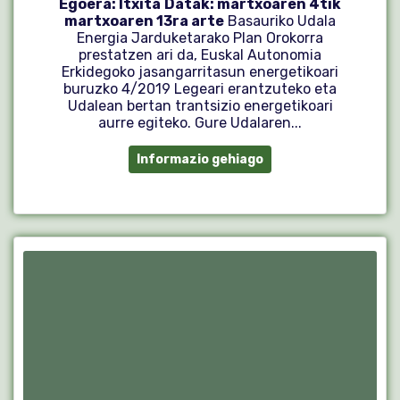
Egoera: Itxita
Datak: martxoaren 4tik
martxoaren 13ra arte
Basauriko Udala
Energia Jarduketarako Plan Orokorra
prestatzen ari da, Euskal Autonomia
Erkidegoko jasangarritasun energetikoari
buruzko 4/2019 Legeari erantzuteko eta
Udalean bertan trantsizio energetikoari
aurre egiteko. Gure Udalaren...
Informazio gehiago