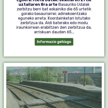
uztailaren 8ra arte
Basauriko Udalak
zerbitzu berri bat eskainiko die 65 urtetik
gorako basauriarrei: adinekoentzako
eguneko arreta. Koordainketari lotutako
zerbitzua da. Aldi baterako edo modu
iraunkorrean erabiltzen den zerbitzua da,
arriskuan dauden 65...
Informazio gehiago