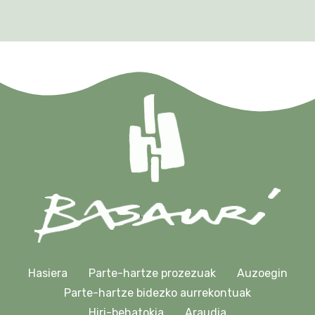
Hasiera
Parte-hartze prozezuak
Auzoegin
Parte-hartze bidezko aurrekontuak
Hiri-behatokia
Araudia
Kontaktua
944 666 642