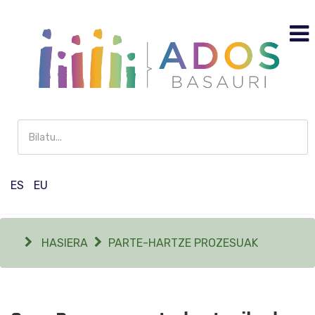
Buscar
en
Participación
ES
EU
HASIERA
PARTE-HARTZE PROZESUAK