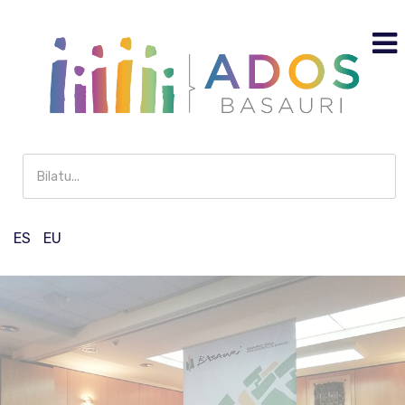
Buscar
en
Participación
ES
EU