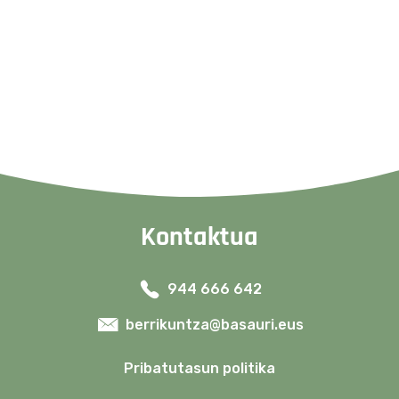
Kontaktua
944 666 642
berrikuntza@basauri.eus
Pribatutasun politika