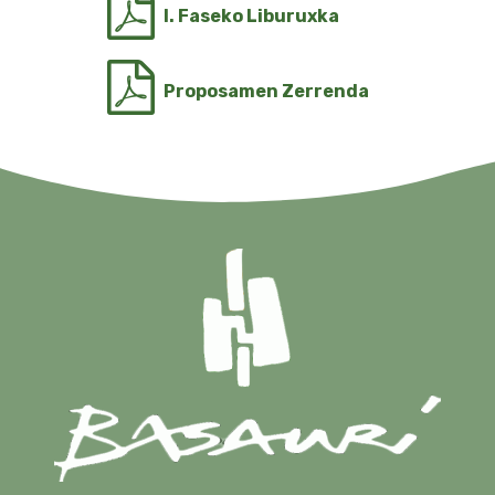
I. Faseko Liburuxka
Proposamen Zerrenda