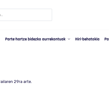
r
ipación
Parte-hartze bidezko aurrekontuak
Hiri-behatokia
Pa
ailaren 29ra arte.