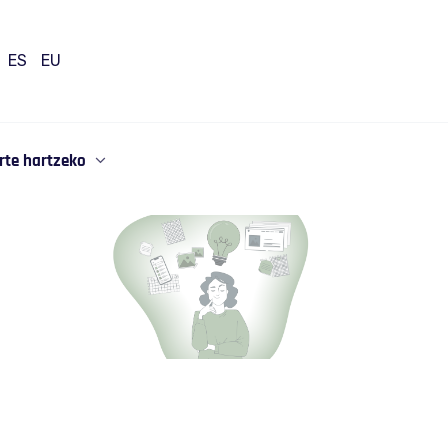
ES
EU
rte hartzeko