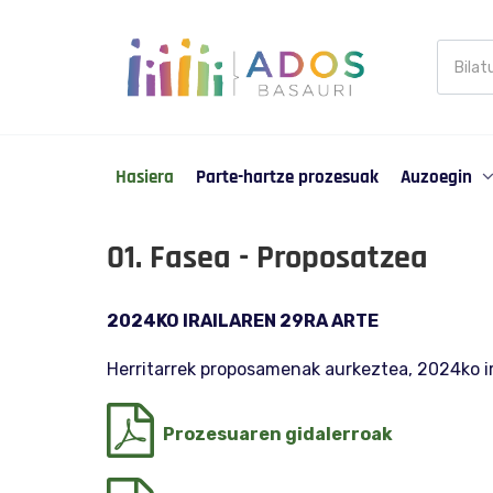
Busca
en
Partic
Hasiera
Parte-hartze prozesuak
Auzoegin
01. Fasea - Proposatzea
2024KO IRAILAREN 29RA ARTE
Herritarrek proposamenak aurkeztea, 2024ko ir
Prozesuaren gidalerroak