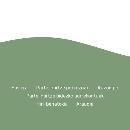
Hasiera
Parte-hartze prozezuak
Auzoegin
Parte-hartze bidezko aurrekontuak
Hiri-behatokia
Araudia