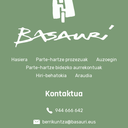
Hasiera
Parte-hartze prozezuak
Auzoegin
Parte-hartze bidezko aurrekontuak
Hiri-behatokia
Araudia
Kontaktua
944 666 642
berrikuntza@basauri.eus