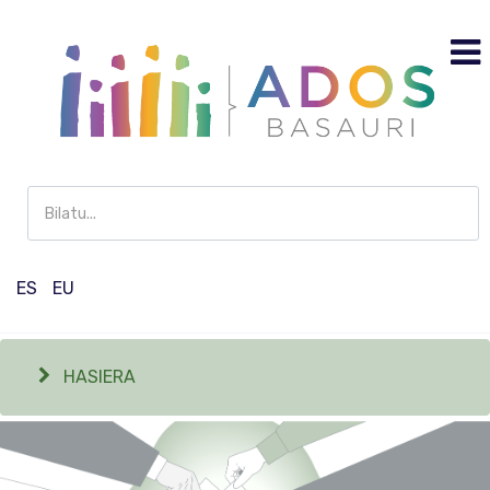
Buscar
en
Participación
ES
EU
HASIERA