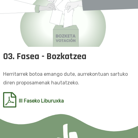
03. Fasea - Bozkatzea
Herritarrek botoa emango dute, aurrekontuan sartuko
diren proposamenak hautatzeko.
III Faseko Liburuxka