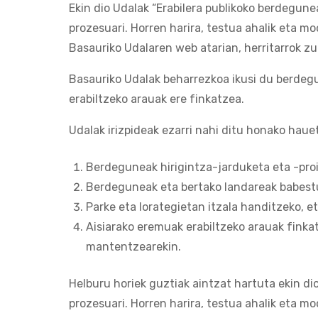
Ekin dio Udalak “Erabilera publikoko berdegun
prozesuari. Horren harira, testua ahalik eta m
Basauriko Udalaren web atarian, herritarrok zu
Basauriko Udalak beharrezkoa ikusi du berdegun
erabiltzeko arauak ere finkatzea.
Udalak irizpideak ezarri nahi ditu honako haue
Berdeguneak hirigintza-jarduketa eta -proi
Berdeguneak eta bertako landareak babestu
Parke eta lorategietan itzala handitzeko, 
Aisiarako eremuak erabiltzeko arauak finka
mantentzearekin.
Helburu horiek guztiak aintzat hartuta ekin d
prozesuari. Horren harira, testua ahalik eta m