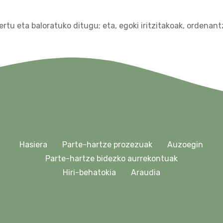
rtu eta baloratuko ditugu; eta, egoki iritzitakoak, ordena
Hasiera
Parte-hartze prozezuak
Auzoegin
Parte-hartze bidezko aurrekontuak
Hiri-behatokia
Araudia