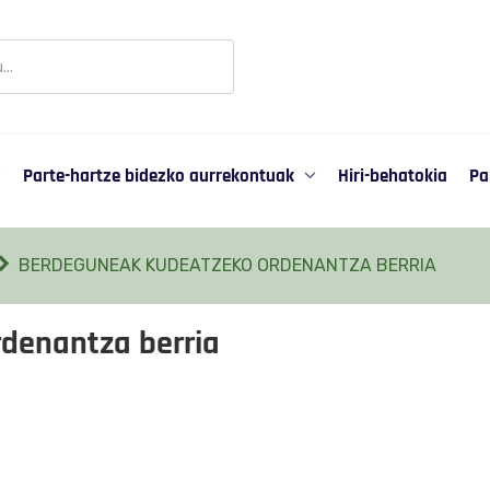
r
ipación
Parte-hartze bidezko aurrekontuak
Hiri-behatokia
Pa
BERDEGUNEAK KUDEATZEKO ORDENANTZA BERRIA
denantza berria