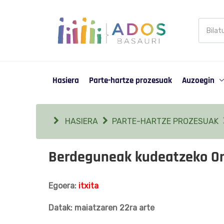
Busca
en
Partic
Hasiera
Parte-hartze prozesuak
Auzoegin
HASIERA
PARTE-HARTZE PROZESUAK
Berdeguneak kudeatzeko Or
Egoera:
itxita
Datak: maiatzaren 22ra arte