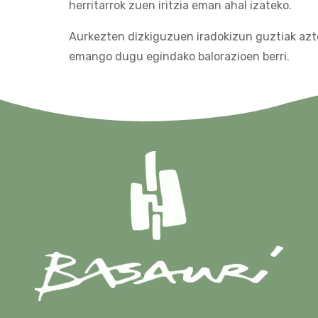
herritarrok zuen iritzia eman ahal izateko.
Aurkezten dizkiguzuen iradokizun guztiak azte
emango dugu egindako balorazioen berri.