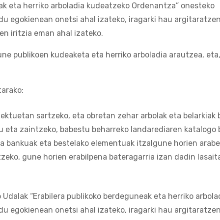
eak eta herriko arboladia kudeatzeko Ordenantza” onesteko
odu egokienean onetsi ahal izateko, iragarki hau argitaratz
en iritzia eman ahal izateko.
e publikoen kudeaketa eta herriko arboladia arautzea, eta, 
tarako:
ektuetan sartzeko, eta obretan zehar arbolak eta belarkiak 
 eta zaintzeko, babestu beharreko landarediaren katalogo b
eta bankuak eta bestelako elementuak itzalgune horien arabe
tzeko, gune horien erabilpena bateragarria izan dadin lasai
io Udalak “Erabilera publikoko berdeguneak eta herriko arbo
odu egokienean onetsi ahal izateko, iragarki hau argitaratz