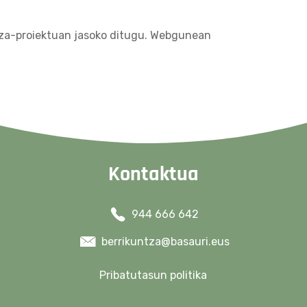
ntza-proiektuan jasoko ditugu. Webgunean
Kontaktua
944 666 642
berrikuntza@basauri.eus
Pribatutasun politika