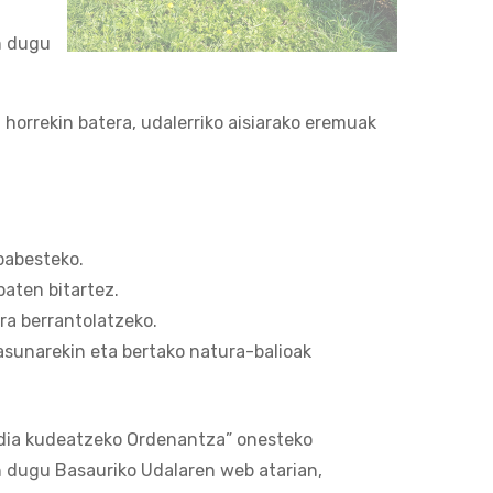
en dugu
horrekin batera, udalerriko aisiarako eremuak
babesteko.
aten bitartez.
ra berrantolatzeko.
tasunarekin eta bertako natura-balioak
ladia kudeatzeko Ordenantza” onesteko
en dugu Basauriko Udalaren web atarian,