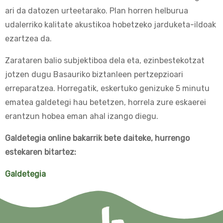
ari da datozen urteetarako. Plan horren helburua
udalerriko kalitate akustikoa hobetzeko jarduketa-ildoak
ezartzea da.
Zarataren balio subjektiboa dela eta, ezinbestekotzat
jotzen dugu Basauriko biztanleen pertzepzioari
erreparatzea. Horregatik, eskertuko genizuke 5 minutu
ematea galdetegi hau betetzen, horrela zure eskaerei
erantzun hobea eman ahal izango diegu.
Galdetegia online bakarrik bete daiteke, hurrengo
estekaren bitartez:
Galdetegia