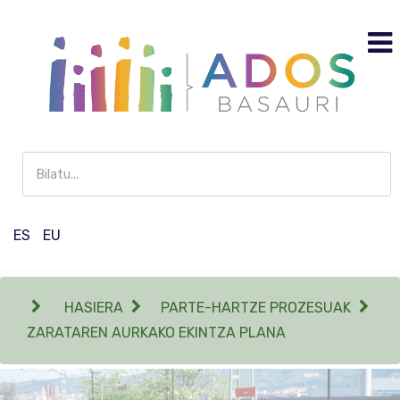
Buscar
en
Participación
ES
EU
HASIERA
PARTE-HARTZE PROZESUAK
ZARATAREN AURKAKO EKINTZA PLANA