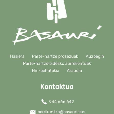
Hasiera
Parte-hartze prozezuak
Auzoegin
Parte-hartze bidezko aurrekontuak
Hiri-behatokia
Araudia
Kontaktua
944 666 642
berrikuntza@basauri.eus