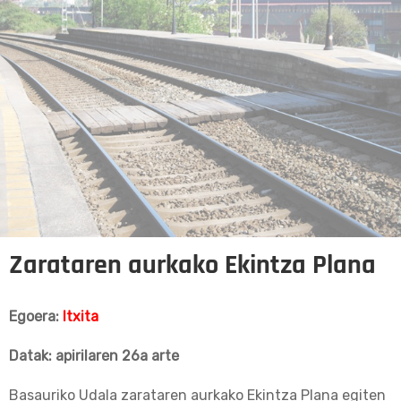
Zarataren aurkako Ekintza Plana
Egoera:
Itxita
Datak: apirilaren 26a arte
Basauriko Udala zarataren aurkako Ekintza Plana egiten